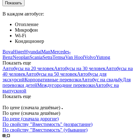
В каждом автобусе:
Отопление
Микрофон
Wi-Fi
Кондиционер
Bova
Higer
Hyundai
Man
Mercedes-
Benz
Neoplan
Scania
Setra
Temsa
Van Hool
Volvo
Yutong
Показать еще
Автобусы на 20 человек
Автобусы на 30 человек
Автобусы на
40 человек
Автобусы на 50 человек
Автобусы для
экскурсий
Корпоративные перевозки
Автобус на свадьбу
Для
перевозки детей
Междугородние перевозки
Автобус на
выпускной
Показать еще
По цене (сначала дешёвые)
По цене (сначала дешёвые)
По цене (сначала дорогие)
По свойству "Вместимость" (возрастание)
По свойству "Вместимость" (убывание)