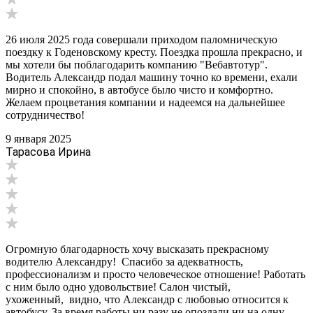
26 июля 2025 года совершали приходом паломническую
поездку к Годеновскому кресту. Поездка прошла прекрасно, и
мы хотели бы поблагодарить компанию "Вебавтотур".
Водитель Александр подал машину точно ко времени, ехали
мирно и спокойно, в автобусе было чисто и комфортно.
Желаем процветания компании и надеемся на дальнейшее
сотрудничество!
9 января 2025
Тарасова Ирина
Огромную благодарность хочу высказать прекрасному
водителю Александру! Спасибо за адекватность,
профессионализм и просто человеческое отношение! Работать
с ним было одно удовольствие! Салон чистый,
ухоженный, видно, что Александр с любовью относится к
автобусу. За время работы ни разу не опоздали ни на одну