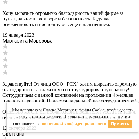
Хочу выразить огромную благодарность вашей фирме за
пунктуальность, комфорт и безопасность. Буду вас
рекомендовать и воспользуюсь ещё в дальнейшем.
19 января 2023
Маргарита Морозова
Здравствуйте! От лица ООО "ГСХ" хотим выразить огромную
благодарность за слаженную и структурированную работу!
Сотрудничаем с данной компанией на протяжении 4 месяцев,
никаких нареканий. Надеемся на дальнейшее сотрудничество!
Мы используем Яндекс Метрику и файлы Cookie, чтобы сделать
Отдельно хотели бы поблагодарить водителя Гусева Геннадия,
работу с сайтом удобнее. Продолжая находиться на сайте, вы
очень ответственный, вежливый и пунктуальный водитель!
Принять
соглашаетесь с
политикой конфиденциальности
12 октября 2022
Светлана