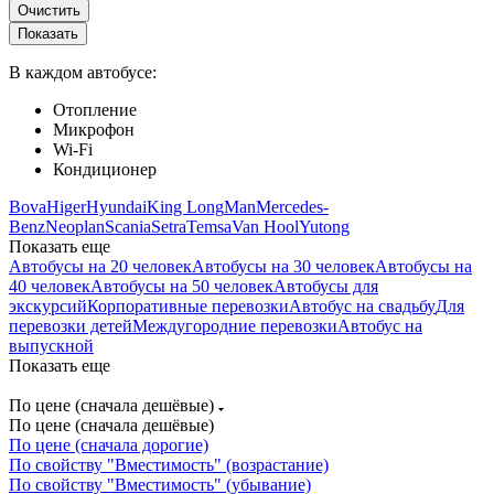
Очистить
В каждом автобусе:
Отопление
Микрофон
Wi-Fi
Кондиционер
Bova
Higer
Hyundai
King Long
Man
Mercedes-
Benz
Neoplan
Scania
Setra
Temsa
Van Hool
Yutong
Показать еще
Автобусы на 20 человек
Автобусы на 30 человек
Автобусы на
40 человек
Автобусы на 50 человек
Автобусы для
экскурсий
Корпоративные перевозки
Автобус на свадьбу
Для
перевозки детей
Междугородние перевозки
Автобус на
выпускной
Показать еще
По цене (сначала дешёвые)
По цене (сначала дешёвые)
По цене (сначала дорогие)
По свойству "Вместимость" (возрастание)
По свойству "Вместимость" (убывание)