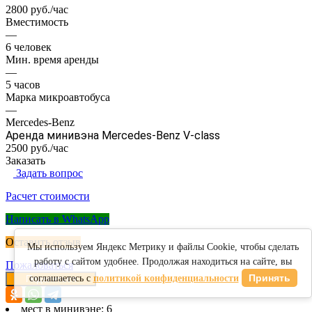
2800 руб./час
Вместимость
—
6 человек
Мин. время аренды
—
5 часов
Марка микроавтобуса
—
Mercedes-Benz
Аренда минивэна Mercedes-Benz V-class
2500 руб./час
Заказать
Задать вопрос
Расчет стоимости
Написать в WhatsApp
Оставить отзыв
Мы используем Яндекс Метрику и файлы Cookie, чтобы сделать
работу с сайтом удобнее. Продолжая находиться на сайте, вы
Пожаловаться
Принять
соглашаетесь с
политикой конфиденциальности
Поделиться
мест в минивэне: 6